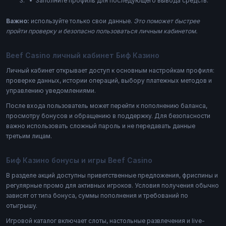
Заполните профиль для последующего вывода средств.
Важно:
используйте только свои данные.
Это поможет быстрее
пройти проверку и безопасно пользоваться личным кабинетом.
Beef Casino личный кабинет Биф Казино
Личный кабинет открывает доступ к основным настройкам профиля:
проверке данных, истории операций, выбору платежных методов и
управлению уведомлениями.
После входа пользователь может перейти к пополнению баланса,
просмотру бонусов и обращению в поддержку. Для безопасности
важно использовать сложный пароль и не передавать данные
третьим лицам.
Биф Казино бонусы и игры Beef Casino
В разделе акций доступны приветственные предложения, фриспины и
регулярные промо для активных игроков. Условия получения обычно
зависят от типа бонуса, суммы пополнения и требований по
отыгрышу.
Игровой каталог включает слоты, настольные развлечения и live-