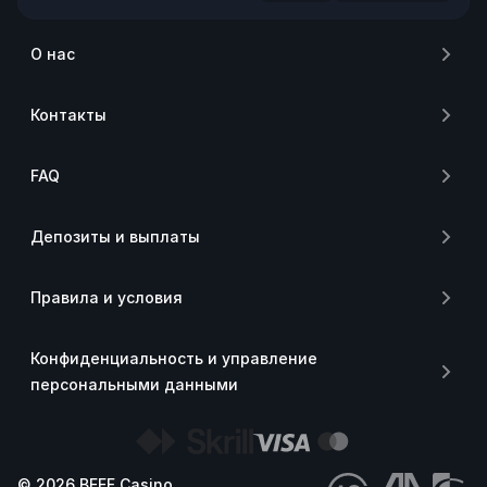
О нас
Контакты
FAQ
Депозиты и выплаты
Правила и условия
Конфиденциальность и управление
персональными данными
© 2026 BEEF Casino