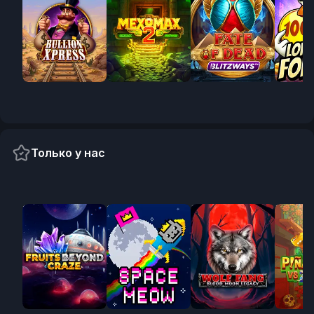
Только у нас
Exclusive
Exclusive
Pre-release
Pre-